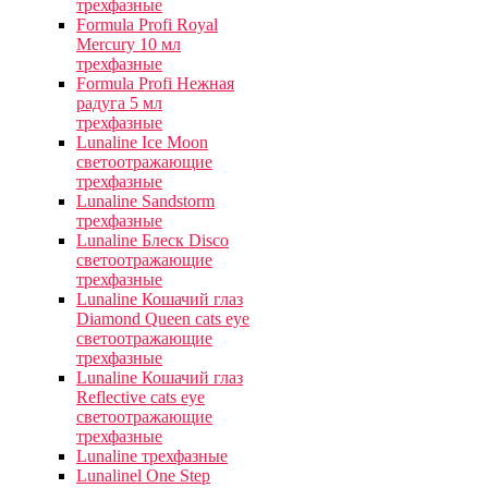
трехфазные
Formula Profi Royal
Merсury 10 мл
трехфазные
Formula Profi Нежная
радуга 5 мл
трехфазные
Lunaline Ice Moon
светоотражающие
трехфазные
Lunaline Sandstorm
трехфазные
Lunaline Блеск Disco
светоотражающие
трехфазные
Lunaline Кошачий глаз
Diamond Queen cats eye
светоотражающие
трехфазные
Lunaline Кошачий глаз
Reflective cats eye
светоотражающие
трехфазные
Lunaline трехфазные
Lunalinel One Step