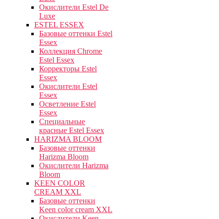
Окислители Estel De
Luxe
ESTEL ESSEX
Базовые оттенки Estel
Essex
Коллекция Chrome
Estel Essex
Корректоры Estel
Essex
Окислители Estel
Essex
Осветление Estel
Essex
Специальные
красные Estel Essex
HARIZMA BLOOM
Базовые оттенки
Harizma Bloom
Окислители Harizma
Bloom
KEEN COLOR
CREAM XXL
Базовые оттенки
Keen color cream XXL
Окислители Keen