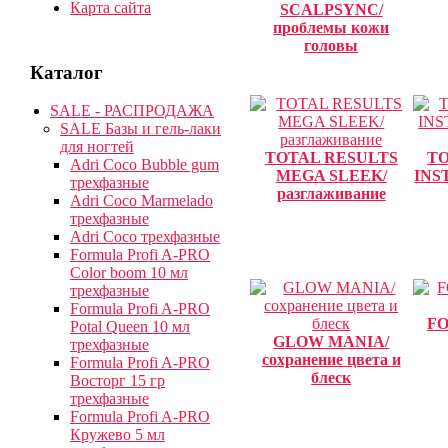
Карта сайта
SCALPSYNC/
проблемы кожи
головы
Каталог
SALE - РАСПРОДАЖА
SALE Базы и гель-лаки
для ногтей
TOTAL RESULTS
TO
Adri Coco Bubble gum
MEGA SLEEK/
INS
трехфазные
разглаживание
Adri Coco Marmelado
трехфазные
Adri Coco трехфазные
Formula Profi A-PRO
Color boom 10 мл
трехфазные
Formula Profi A-PRO
FO
Potal Queen 10 мл
GLOW MANIA/
трехфазные
сохранение цвета и
Formula Profi A-PRO
блеск
Восторг 15 гр
трехфазные
Formula Profi A-PRO
Кружево 5 мл