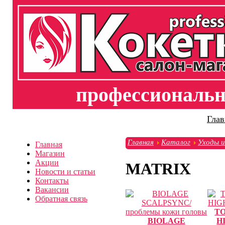
профессиональна
Глав
Главная
Каталог
Уходы и
Главная
Магазин
Акции
MATRIX
Новости и статьи
Контакты
Вакансии
Обратная связь
TO
BIOLAGE
H