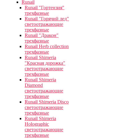
Runail
Runail "Гортензия"
трехфазные
Runail "Горячий лед"
светоотражающие
трехфазные
Runail "Дракон"
трехфазные
Runail Herb collection
трехфазные
Runail Shimeria
"Красная дорожка"
светоотражающие
трехфазные
Runail Shimeria
Diamond
светоотражающие
трехфазные
Runail Shimeria Disco
светоотражающие
трехфазные
Runail Shimeria
Holographic
светоотражающие
трехфазные