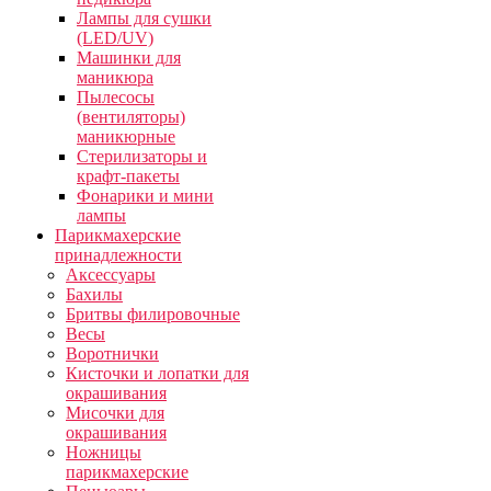
Лампы для сушки
(LED/UV)
Машинки для
маникюра
Пылесосы
(вентиляторы)
маникюрные
Стерилизаторы и
крафт-пакеты
Фонарики и мини
лампы
Парикмахерские
принадлежности
Аксессуары
Бахилы
Бритвы филировочные
Весы
Воротнички
Кисточки и лопатки для
окрашивания
Мисочки для
окрашивания
Ножницы
парикмахерские