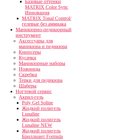
Базовые оттенки
MATRIX Color Sync
Инновация
MATRIX Tonal Control/
гелевые без аммиака
Маникюрно-педикюрный
инструмент
Аксессуары для
маникюра и педикюра
Книпсеры
Кусачки
Маникюрные наборы
Ножницы
Скребки
Терки для педикюра
Шаберы
Ногтевой сервис
Акрил-гель
Poly Gel Soline
Жидкий полигель
Lunaline
Жидкий полигель
Lunaline NEW
Жидкий полигель
Бриллиант Formula