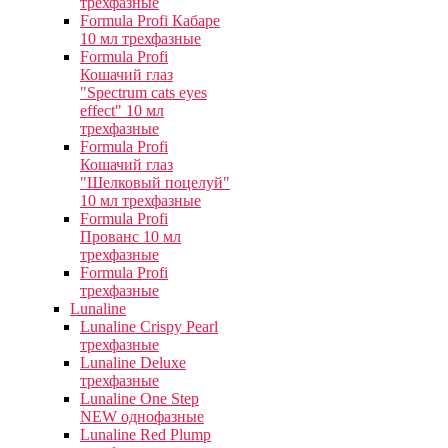
трехфазные
Formula Profi Кабаре
10 мл трехфазные
Formula Profi
Кошачий глаз
"Spectrum cats eyes
effect" 10 мл
трехфазные
Formula Profi
Кошачий глаз
"Шелковый поцелуй"
10 мл трехфазные
Formula Profi
Прованс 10 мл
трехфазные
Formula Profi
трехфазные
Lunaline
Lunaline Crispy Pearl
трехфазные
Lunaline Deluxe
трехфазные
Lunaline One Step
NEW однофазные
Lunaline Red Plump