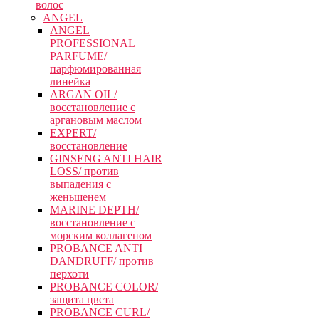
волос
ANGEL
ANGEL
PROFESSIONAL
PARFUME/
парфюмированная
линейка
ARGAN OIL/
восстановление с
аргановым маслом
EXPERT/
восстановление
GINSENG ANTI HAIR
LOSS/ против
выпадения с
женьшенем
MARINE DEPTH/
восстановление с
морским коллагеном
PROBANCE ANTI
DANDRUFF/ против
перхоти
PROBANCE COLOR/
защита цвета
PROBANCE CURL/