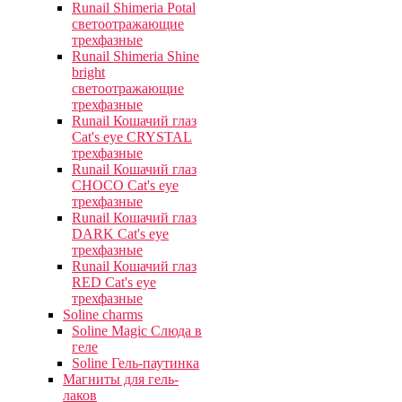
Runail Shimeria Potal
светоотражающие
трехфазные
Runail Shimeria Shine
bright
светоотражающие
трехфазные
Runail Кошачий глаз
Cat's eye СRYSTAL
трехфазные
Runail Кошачий глаз
CHOCO Cat's eye
трехфазные
Runail Кошачий глаз
DARK Cat's eye
трехфазные
Runail Кошачий глаз
RED Cat's eye
трехфазные
Soline charms
Soline Magic Слюда в
геле
Soline Гель-паутинка
Магниты для гель-
лаков