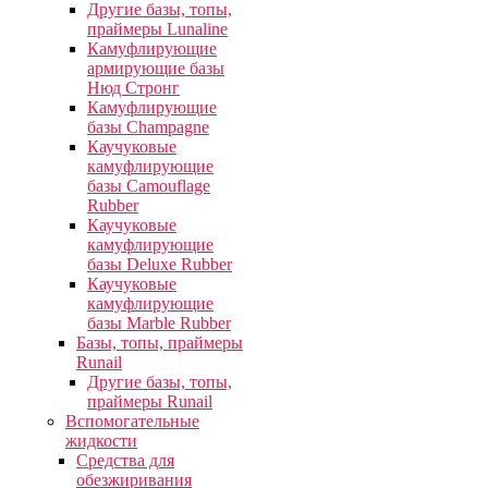
Другие базы, топы,
праймеры Lunaline
Камуфлирующие
армирующие базы
Нюд Стронг
Камуфлирующие
базы Champagne
Каучуковые
камуфлирующие
базы Camouflage
Rubber
Каучуковые
камуфлирующие
базы Deluxe Rubber
Каучуковые
камуфлирующие
базы Marble Rubber
Базы, топы, праймеры
Runail
Другие базы, топы,
праймеры Runail
Вспомогательные
жидкости
Средства для
обезжиривания