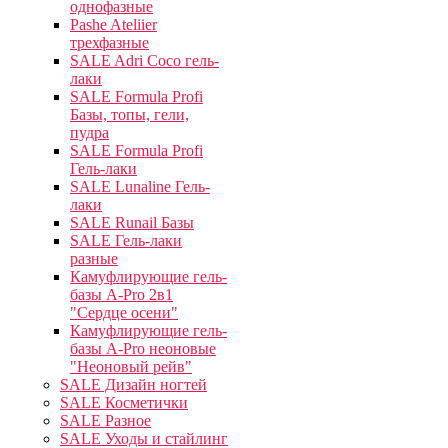
однофазные
Pashe Ateliier
трехфазные
SALE Adri Coco гель-
лаки
SALE Formula Profi
Базы, топы, гели,
пудра
SALE Formula Profi
Гель-лаки
SALE Lunaline Гель-
лаки
SALE Runail Базы
SALE Гель-лаки
разные
Камуфлирующие гель-
базы A-Pro 2в1
"Сердце осени"
Камуфлирующие гель-
базы A-Pro неоновые
"Неоновый рейв"
SALE Дизайн ногтей
SALE Косметички
SALE Разное
SALE Уходы и стайлинг