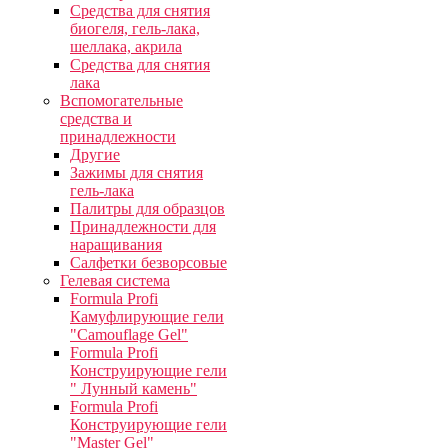
Средства для снятия
биогеля, гель-лака,
шеллака, акрила
Средства для снятия
лака
Вспомогательные
средства и
принадлежности
Другие
Зажимы для снятия
гель-лака
Палитры для образцов
Принадлежности для
наращивания
Салфетки безворсовые
Гелевая система
Formula Profi
Камуфлирующие гели
"Camouflage Gel"
Formula Profi
Конструирующие гели
" Лунный камень"
Formula Profi
Конструирующие гели
"Master Gel"