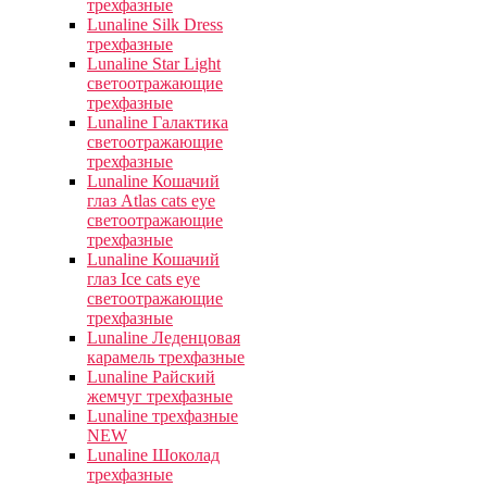
трехфазные
Lunaline Silk Dress
трехфазные
Lunaline Star Light
светоотражающие
трехфазные
Lunaline Галактика
светоотражающие
трехфазные
Lunaline Кошачий
глаз Atlas cats eye
светоотражающие
трехфазные
Lunaline Кошачий
глаз Ice cats eye
светоотражающие
трехфазные
Lunaline Леденцовая
карамель трехфазные
Lunaline Райский
жемчуг трехфазные
Lunaline трехфазные
NEW
Lunaline Шоколад
трехфазные