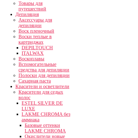
Товары для
путешествий
Депиляция
Аксессуары для
депиляции
Воск пленочный
Воски теплые в
картриджах
DEPILTOUCH
ITALWAX
Воскоплавы
Вспомогательные
средства для депиляции
Полоски для депиляции
Сахарная паста
Красители и осветлители
Красители для седых
волос
ESTEL SILVER DE
LUXE
LAKME CHROMA без
аммиака
Базовые оттенки
LAKME CHROMA
Окислители новые