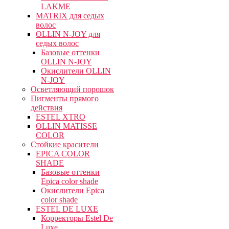
LAKME
MATRIX для седых
волос
OLLIN N-JOY для
седых волос
Базовые оттенки
OLLIN N-JOY
Окислители OLLIN
N-JOY
Осветляющий порошок
Пигменты прямого
действия
ESTEL XTRO
OLLIN MATISSE
COLOR
Стойкие красители
EPICA COLOR
SHADE
Базовые оттенки
Epica color shade
Окислители Epica
color shade
ESTEL DE LUXE
Корректоры Estel De
Luxe