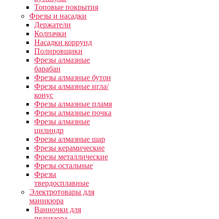
Топовые покрытия
Фрезы и насадки
Держатели
Колпачки
Насадки коррунд
Полировщики
Фрезы алмазные
барабан
Фрезы алмазные бутон
Фрезы алмазные игла/
конус
Фрезы алмазные пламя
Фрезы алмазные почка
Фрезы алмазные
цилиндр
Фрезы алмазные шар
Фрезы керамические
Фрезы металлические
Фрезы остальные
Фрезы
твердосплавные
Электротовары для
маникюра
Ванночки для
педикюра