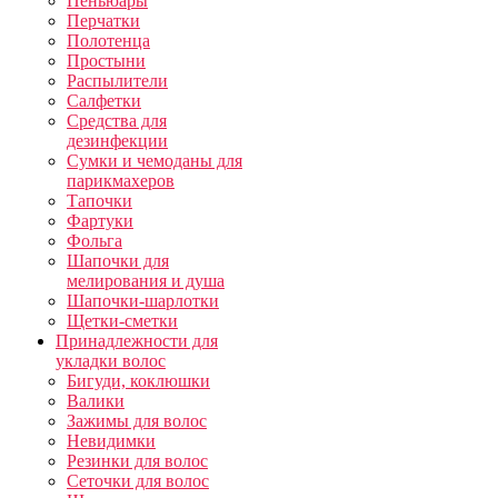
Пеньюары
Перчатки
Полотенца
Простыни
Распылители
Салфетки
Средства для
дезинфекции
Сумки и чемоданы для
парикмахеров
Тапочки
Фартуки
Фольга
Шапочки для
мелирования и душа
Шапочки-шарлотки
Щетки-сметки
Принадлежности для
укладки волос
Бигуди, коклюшки
Валики
Зажимы для волос
Невидимки
Резинки для волос
Сеточки для волос