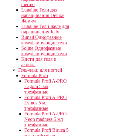
thermo
Lunaline Гели для
наращивания Deluxe
Жемчуг
Lunaline Гели-желе для
наращивания Jelly
Runail Однофазные
камуфлирующие гели
Soline Однофазные
камуфлирующие гели
Кисти для геля и
акрила
Гель-лаки для ногтей
Formula Profi
Formula Profi A-PRO
Lagom 5 мл
трехфазные
Formula Profi A-PRO
Lymos 5 мл
трехфазные
Formula Profi A-PRO
Neon madness 5 мл
трехфазные
Formula Profi Biruza 5
мл трехфазные