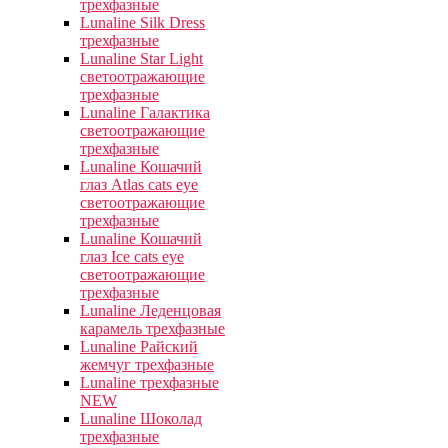
трехфазные
Lunaline Silk Dress
трехфазные
Lunaline Star Light
светоотражающие
трехфазные
Lunaline Галактика
светоотражающие
трехфазные
Lunaline Кошачий
глаз Atlas cats eye
светоотражающие
трехфазные
Lunaline Кошачий
глаз Ice cats eye
светоотражающие
трехфазные
Lunaline Леденцовая
карамель трехфазные
Lunaline Райский
жемчуг трехфазные
Lunaline трехфазные
NEW
Lunaline Шоколад
трехфазные