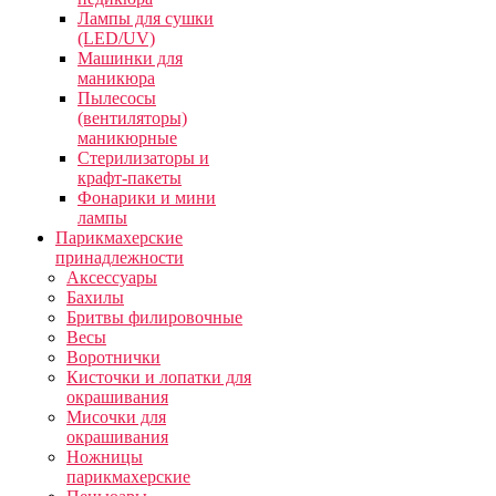
Лампы для сушки
(LED/UV)
Машинки для
маникюра
Пылесосы
(вентиляторы)
маникюрные
Стерилизаторы и
крафт-пакеты
Фонарики и мини
лампы
Парикмахерские
принадлежности
Аксессуары
Бахилы
Бритвы филировочные
Весы
Воротнички
Кисточки и лопатки для
окрашивания
Мисочки для
окрашивания
Ножницы
парикмахерские