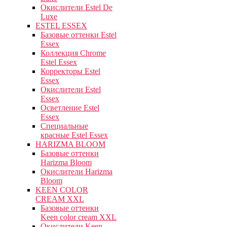
Окислители Estel De
Luxe
ESTEL ESSEX
Базовые оттенки Estel
Essex
Коллекция Chrome
Estel Essex
Корректоры Estel
Essex
Окислители Estel
Essex
Осветление Estel
Essex
Специальные
красные Estel Essex
HARIZMA BLOOM
Базовые оттенки
Harizma Bloom
Окислители Harizma
Bloom
KEEN COLOR
CREAM XXL
Базовые оттенки
Keen color cream XXL
Окислители Keen