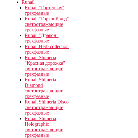
Runail
Runail "Гортензия"
трехфазные
Runail "Горячий лед"
светоотражающие
трехфазные
Runail "Дракон"
трехфазные
Runail Herb collection
трехфазные
Runail Shimeria
"Красная дорожка"
светоотражающие
трехфазные
Runail Shimeria
Diamond
светоотражающие
трехфазные
Runail Shimeria Disco
светоотражающие
трехфазные
Runail Shimeria
Holographic
светоотражающие
трехфазные