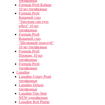
трехфазные
Formula Profi Кабаре
10 мл трехфазные
Formula Profi
Кошачий глаз
"Spectrum cats eyes
effect" 10 мл
трехфазные
Formula Profi
Кошачий глаз
"Шелковый поцелуй"
10 мл трехфазные
Formula Profi
Прованс 10 мл
трехфазные
Formula Profi
трехфазные
Lunaline
Lunaline Crispy Pearl
трехфазные
Lunaline Deluxe
трехфазные
Lunaline One Step
NEW однофазные
Lunaline Red Plump