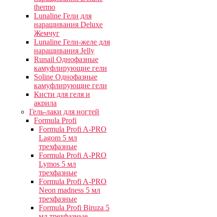
thermo
Lunaline Гели для
наращивания Deluxe
Жемчуг
Lunaline Гели-желе для
наращивания Jelly
Runail Однофазные
камуфлирующие гели
Soline Однофазные
камуфлирующие гели
Кисти для геля и
акрила
Гель-лаки для ногтей
Formula Profi
Formula Profi A-PRO
Lagom 5 мл
трехфазные
Formula Profi A-PRO
Lymos 5 мл
трехфазные
Formula Profi A-PRO
Neon madness 5 мл
трехфазные
Formula Profi Biruza 5
мл трехфазные