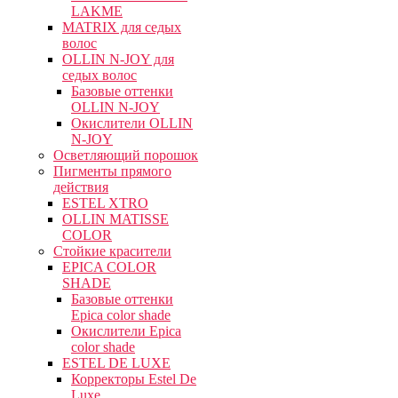
LAKME
MATRIX для седых
волос
OLLIN N-JOY для
седых волос
Базовые оттенки
OLLIN N-JOY
Окислители OLLIN
N-JOY
Осветляющий порошок
Пигменты прямого
действия
ESTEL XTRO
OLLIN MATISSE
COLOR
Стойкие красители
EPICA COLOR
SHADE
Базовые оттенки
Epica color shade
Окислители Epica
color shade
ESTEL DE LUXE
Корректоры Estel De
Luxe