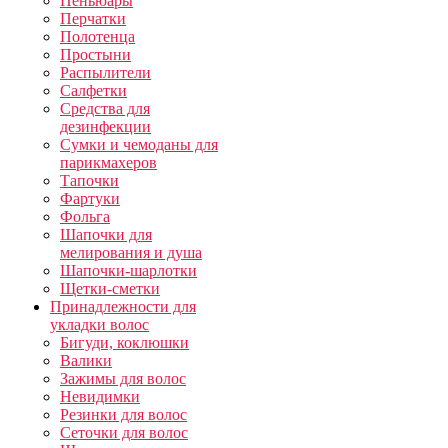
Пеньюары
Перчатки
Полотенца
Простыни
Распылители
Салфетки
Средства для
дезинфекции
Сумки и чемоданы для
парикмахеров
Тапочки
Фартуки
Фольга
Шапочки для
мелирования и душа
Шапочки-шарлотки
Щетки-сметки
Принадлежности для
укладки волос
Бигуди, коклюшки
Валики
Зажимы для волос
Невидимки
Резинки для волос
Сеточки для волос