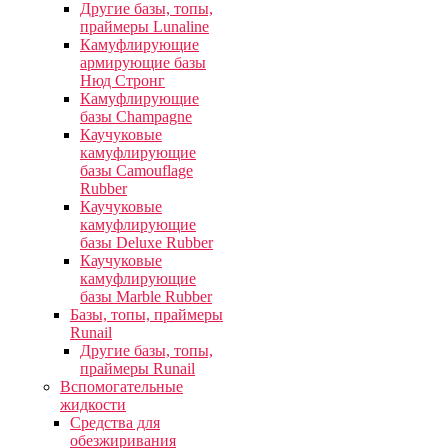
Другие базы, топы,
праймеры Lunaline
Камуфлирующие
армирующие базы
Нюд Стронг
Камуфлирующие
базы Champagne
Каучуковые
камуфлирующие
базы Camouflage
Rubber
Каучуковые
камуфлирующие
базы Deluxe Rubber
Каучуковые
камуфлирующие
базы Marble Rubber
Базы, топы, праймеры
Runail
Другие базы, топы,
праймеры Runail
Вспомогательные
жидкости
Средства для
обезжиривания