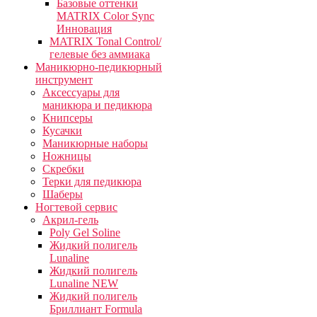
Базовые оттенки
MATRIX Color Sync
Инновация
MATRIX Tonal Control/
гелевые без аммиака
Маникюрно-педикюрный
инструмент
Аксессуары для
маникюра и педикюра
Книпсеры
Кусачки
Маникюрные наборы
Ножницы
Скребки
Терки для педикюра
Шаберы
Ногтевой сервис
Акрил-гель
Poly Gel Soline
Жидкий полигель
Lunaline
Жидкий полигель
Lunaline NEW
Жидкий полигель
Бриллиант Formula