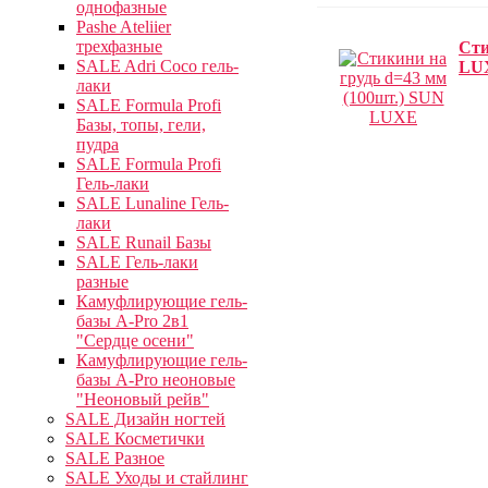
однофазные
Pashe Ateliier
трехфазные
Сти
SALE Adri Coco гель-
LU
лаки
SALE Formula Profi
Базы, топы, гели,
пудра
SALE Formula Profi
Гель-лаки
SALE Lunaline Гель-
лаки
SALE Runail Базы
SALE Гель-лаки
разные
Камуфлирующие гель-
базы A-Pro 2в1
"Сердце осени"
Камуфлирующие гель-
базы A-Pro неоновые
"Неоновый рейв"
SALE Дизайн ногтей
SALE Косметички
SALE Разное
SALE Уходы и стайлинг