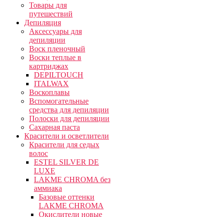
Товары для
путешествий
Депиляция
Аксессуары для
депиляции
Воск пленочный
Воски теплые в
картриджах
DEPILTOUCH
ITALWAX
Воскоплавы
Вспомогательные
средства для депиляции
Полоски для депиляции
Сахарная паста
Красители и осветлители
Красители для седых
волос
ESTEL SILVER DE
LUXE
LAKME CHROMA без
аммиака
Базовые оттенки
LAKME CHROMA
Окислители новые