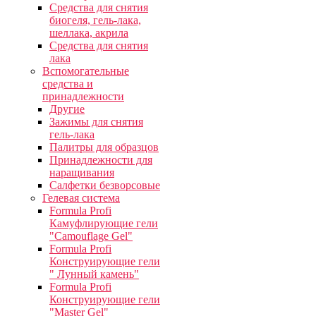
Средства для снятия
биогеля, гель-лака,
шеллака, акрила
Средства для снятия
лака
Вспомогательные
средства и
принадлежности
Другие
Зажимы для снятия
гель-лака
Палитры для образцов
Принадлежности для
наращивания
Салфетки безворсовые
Гелевая система
Formula Profi
Камуфлирующие гели
"Camouflage Gel"
Formula Profi
Конструирующие гели
" Лунный камень"
Formula Profi
Конструирующие гели
"Master Gel"