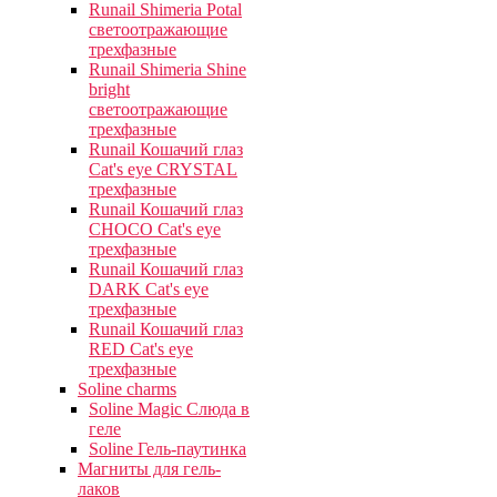
Runail Shimeria Potal
светоотражающие
трехфазные
Runail Shimeria Shine
bright
светоотражающие
трехфазные
Runail Кошачий глаз
Cat's eye СRYSTAL
трехфазные
Runail Кошачий глаз
CHOCO Cat's eye
трехфазные
Runail Кошачий глаз
DARK Cat's eye
трехфазные
Runail Кошачий глаз
RED Cat's eye
трехфазные
Soline charms
Soline Magic Слюда в
геле
Soline Гель-паутинка
Магниты для гель-
лаков