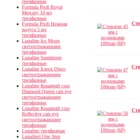
трехфазные
Formula Profi Royal
Merсury 10 мл
трехфазные
Сти
Formula Profi Нежная
радуга 5 мл
трехфазные
Lunaline Ice Moon
светоотражающие
трехфазные
Lunaline Sandstorm
трехфазные
Сти
Lunaline Блеск Disco
светоотражающие
трехфазные
Lunaline Кошачий глаз
Diamond Queen cats eye
светоотражающие
трехфазные
Lunaline Кошачий глаз
Сти
Reflective cats eye
светоотражающие
трехфазные
Lunaline трехфазные
Lunalinel One Step