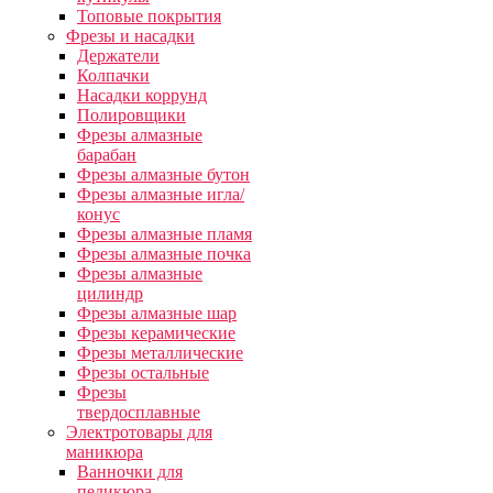
Топовые покрытия
Фрезы и насадки
Держатели
Колпачки
Насадки коррунд
Полировщики
Фрезы алмазные
барабан
Фрезы алмазные бутон
Фрезы алмазные игла/
конус
Фрезы алмазные пламя
Фрезы алмазные почка
Фрезы алмазные
цилиндр
Фрезы алмазные шар
Фрезы керамические
Фрезы металлические
Фрезы остальные
Фрезы
твердосплавные
Электротовары для
маникюра
Ванночки для
педикюра