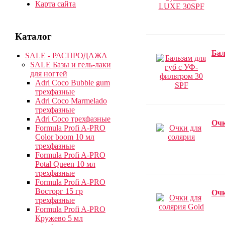
Карта сайта
Каталог
Бал
SALE - РАСПРОДАЖА
SALE Базы и гель-лаки
для ногтей
Adri Coco Bubble gum
трехфазные
Adri Coco Marmelado
трехфазные
Adri Coco трехфазные
Очк
Formula Profi A-PRO
Color boom 10 мл
трехфазные
Formula Profi A-PRO
Potal Queen 10 мл
трехфазные
Formula Profi A-PRO
Восторг 15 гр
Очк
трехфазные
Formula Profi A-PRO
Кружево 5 мл