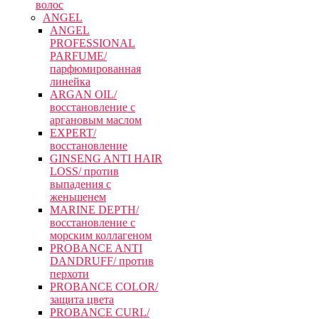
волос
ANGEL
ANGEL
PROFESSIONAL
PARFUME/
парфюмированная
линейка
ARGAN OIL/
восстановление с
аргановым маслом
EXPERT/
восстановление
GINSENG ANTI HAIR
LOSS/ против
выпадения с
женьшенем
MARINE DEPTH/
восстановление с
морским коллагеном
PROBANCE ANTI
DANDRUFF/ против
перхоти
PROBANCE COLOR/
защита цвета
PROBANCE CURL/